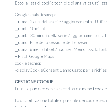
Ecco la lista di cookie tecnici e di analytics uatilizza
Google analytics/maps:
__utma 2 anni dalla serie / aggiornamento Utilizza
__utmt 10 minuti
__utmb 30 minuti della serie / aggiornamento Util
__utmc Fine della sessione del browser
__utmz 6 mesi dal set / update Memorizza la fonte 
– PREF Google Maps
cookie tecnici:
-displayCookieConsent 1 anno usato per la richies
GESTIONE COOKIE
L’utente può decidere se accettare o meno i cookie
La disabilitazione totale o parziale dei cookie tecni