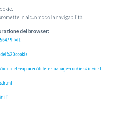
ookie.
promette in alcun modo la navigabilità.
urazione del browser:
5647?hl=it
20dei%20cookie
t/internet-explorer/delete-manage-cookies#ie=ie-11
s.html
t_IT