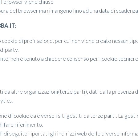
 il browser viene chiuso
iusura del browser ma rimangono fino ad una data di scaden
BA.IT:
cookie di profilazione, per cui non viene creato nessun tipo 
rd-party.
nte, non è tenuto a chiedere consenso per i cookie tecnici e 
i da altre organizzazioni(terze parti), dati dalla presenza 
ytics.
e di cookie da e verso i siti gestiti da terze parti. La gest
di fare riferimento.
i seguito riportati gli indirizzi web delle diverse informa