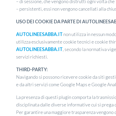
– di sessione, che vengono distrutti ogni volta che
– persistenti, essi non vengono cancellati alla ch
USO DEI COOKIE DA PARTE DI AUTOLINEESAB
AUTOLINEESABBA.IT
non utilizza in nessun modo 
utilizza esclusivamente cookie tecnici e cookie thi
AUTOLINEESABBA.IT
, secondo la normativa vige
servizi richiesti.
THIRD-PARTY:
Navigando si possono ricevere cookie da siti gestit
e da altri servizi come Google Maps e Google Anal
La presenza di questi plugin comporta la trasmission
disciplinata dalle diverse informative cui si prega 
Per garantire una maggiore trasparenza vengono di d