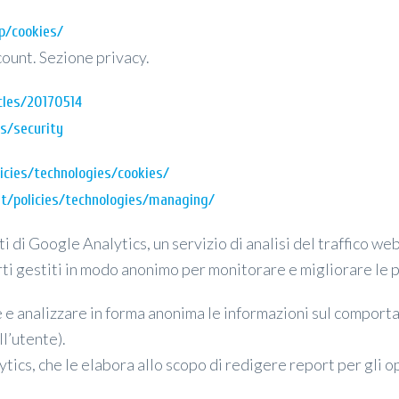
p/cookies/
ount. Sezione privacy.
cles/20170514
s/security
licies/technologies/cookies/
/it/policies/technologies/managing/
 di Google Analytics, un servizio di analisi del traffico we
arti gestiti in modo anonimo per monitorare e migliorare le 
e e analizzare in forma anonima le informazioni sul comporta
ll’utente).
ics, che le elabora allo scopo di redigere report per gli o