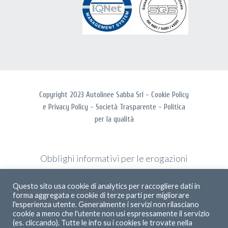
Copyright 2023 Autolinee Sabba Srl -
Cookie Policy
e
Privacy Policy
-
Società Trasparente
-
Politica
per la qualità
Obblighi informativi per le erogazioni
pubbliche: gli aiuti di Stato e gli aiuti
Questo sito usa cookie di analytics per raccogliere dati in
de minimis ricevuti dalla nostra
forma aggregata e cookie di terze parti per migliorare
impresa sono contenuti nel Registro
l'esperienza utente. Generalmente i servizi non rilasciano
cookie a meno che l'utente non usi espressamente il servizio
nazionale degli aiuti di Stato di cui
(es. cliccando). Tutte le info su i cookies le trovate nella